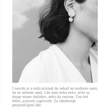
I sasvim je u redu priznati da nekad ne možemo sami,
da ne umemo sami. I da nam treba
neko, neko
sa
druge strane slušalice, neko da razume. Zna biti
teško, pozvati, izgovoriti. Za ohrabrenje
preporučujem Idu: