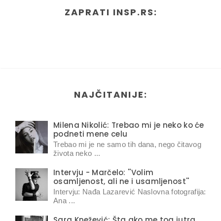
ZAPRATI INSP.RS:
NAJČITANIJE:
Milena Nikolić: Trebao mi je neko ko će
podneti mene celu
Trebao mi je ne samo tih dana, nego čitavog
života neko ...
Intervju - Marčelo: ''Volim
osamljenost, ali ne i usamljenost''
Intervju: Nađa Lazarević Naslovna fotografija:
Ana ...
Sara Knežević: Šta ako me tog jutra