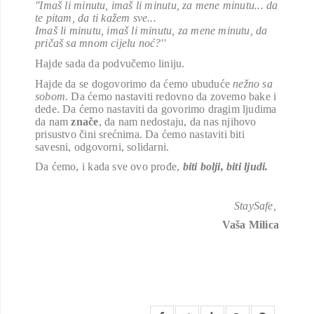
''Imaš li minutu, imaš li minutu, za mene minutu... da
te pitam, da ti kažem sve...
Imaš li minutu, imaš li minutu, za mene minutu, da
pričaš sa mnom cijelu noć?''
Hajde sada da podvučemo liniju.
Hajde da se dogovorimo da ćemo ubuduće
nežno sa
sobom.
Da ćemo nastaviti redovno da zovemo bake i
dede. Da ćemo nastaviti da govorimo dragim ljudima
da nam
znače
, da nam nedostaju, da nas njihovo
prisustvo čini srećnima. Da ćemo nastaviti biti
savesni, odgovorni, solidarni.
Da ćemo, i kada sve ovo prođe,
biti bolji, biti ljudi.
StaySafe,
Vaša Milica