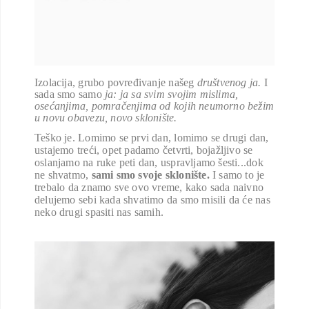
Izolacija, grubo povređivanje našeg
društvenog ja.
I
sada smo samo
ja: ja sa svim svojim mislima,
osećanjima, pomračenjima od kojih neumorno bežim
u novu obavezu, novo sklonište.
Teško je. Lomimo se prvi dan, lomimo se drugi dan,
ustajemo treći, opet padamo četvrti, bojažljivo se
oslanjamo na ruke peti dan, uspravljamo šesti...dok
ne shvatmo,
sami smo svoje sklonište.
I samo to je
trebalo da znamo sve ovo vreme, kako sada naivno
delujemo sebi kada shvatimo da smo misili da će nas
neko drugi spasiti nas samih.