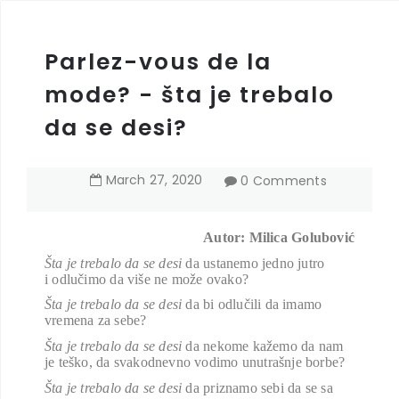
Parlez-vous de la
mode? - šta je trebalo
da se desi?
March
27
,
2020
0 Comments
Autor: Milica Golubović
Šta je trebalo da se desi
da ustanemo jedno jutro
i odlučimo da više ne može ovako?
Šta je trebalo da se desi
da bi odlučili da imamo
vremena za sebe?
Šta je trebalo da se desi
da nekome kažemo da nam
je teško, da svakodnevno vodimo unutrašnje borbe?
Šta je trebalo da se desi
da priznamo sebi da se sa