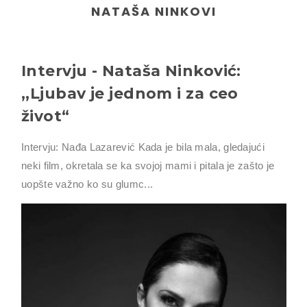
NATAŠA NINKOVI
Intervju - Nataša Ninković:
,,Ljubav je jednom i za ceo
život“
Intervju: Nađa Lazarević Kada je bila mala, gledajući
neki film, okretala se ka svojoj mami i pitala je zašto je
uopšte važno ko su glumc...