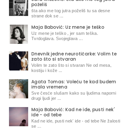
poželiš
šta ako me tog jutra poželiš tu sa desne
strane dok se ...
Maja Babović: Uz mene je teško
Uz mene je teško , jer sam teška.
Tvrdoglava. Svojeglava ...
Dnevnik jedne neurotičarke: Volim te
zato što si stvaran
Volim te zato što si stvaran Ne od mesa,
kostiju i kože ...
Agata Tomas: Voleću te kad budem
imala vremena
Sve česće slušam kako su ljudima naporni
drugi ljudi jer ...
Maja Babović: Kad ne ide, pusti nek'
ide - od tebe
Kad ne ide, pusti nek' ide - od tebe Ne žalosti
se ...