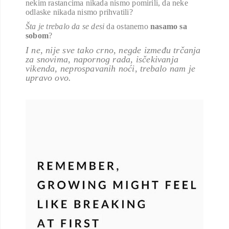
nekim rastancima nikada nismo pomirili, da neke
odlaske nikada nismo prihvatili?
Šta je trebalo da se desi
da ostanemo
nasamo sa
sobom
?
I ne, nije sve tako crno, negde između trčanja
za snovima, napornog rada, isčekivanja
vikenda, neprospavanih noći, trebalo nam je
upravo ovo.