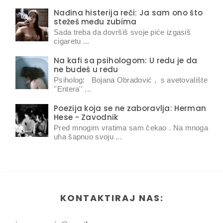
Nađina histerija reči: Ja sam ono što
stežeš među zubima
Sada treba da dovršiš svoje piće izgasiš
cigaretu ...
Na kafi sa psihologom: U redu je da
ne budeš u redu
Psiholog: Bojana Obradović , s avetovalište
''Entera'' ...
Poezija koja se ne zaboravlja: Herman
Hese - Zavodnik
Pred mnogim vratima sam čekao . Na mnoga
uha šapnuo svoju ...
KONTAKTIRAJ NAS: