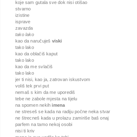
koje sam gutala sve dok nisi otišao
stvarno
izistine
isprave
zavazda
tako lako
kao da naručuješ 
viski
tako lako
kao da oblačiš kaput
tako lako
kao da me svlačiš
tako lako 
jer ti nisi, kao ja, zatrovan iskustvom
voliš tek prvi put
nemaš s kim da me uporediš
tebe ne zabole mjesta na tijelu
na spomen nekih 
imena
ne streseš se kada na radiju počne neka stvar
ne štrecneš kada u prolazu zamiriše baš onaj 
parfem na tamo nekoj osobi
nisi ti kriv