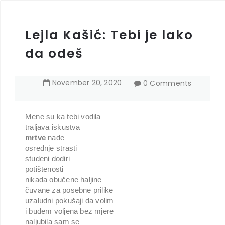
Lejla Kašić: Tebi je lako
da odeš
November
20
,
2020
0 Comments
Mene su ka tebi vodila
traljava iskustva
mrtve
 nade
osrednje strasti
studeni dodiri
potištenosti
nikada obučene haljine
čuvane za posebne prilike
uzaludni pokušaji da volim
i budem voljena bez mjere
naljubila sam se