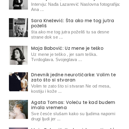
Intervju: Nađa Lazarević Naslovna fotografija:
Ana ...
Sara Knežević: Šta ako me tog jutra
poželiš
šta ako me tog jutra poželiš tu sa desne
strane dok se ...
Maja Babović: Uz mene je teško
Uz mene je teško , jer sam teška.
Tvrdoglava. Svojeglava ...
Dnevnik jedne neurotičarke: Volim te
zato što si stvaran
Volim te zato što si stvaran Ne od mesa,
kostiju i kože ...
Agata Tomas: Voleću te kad budem
imala vremena
Sve česće slušam kako su ljudima naporni
drugi ljudi jer ...