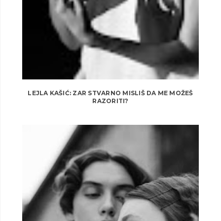
LEJLA KAŠIĆ: ZAR STVARNO MISLIŠ DA ME MOŽEŠ
RAZORITI?