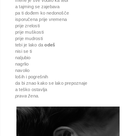
mene je sve vodilo ka tebi
a tajming se zajebava
pa ti dođem ko nedonošče
isporučena prije vremena
prije zrelosti
prije muškosti
prije mudrosti
tebi je lako da 
odeš
nisi se ti
naljubio
nagrlio
navolio
loših i pogrešnih
da bi znao kako se lako prepoznaje
a teško ostavlja
prava žena.