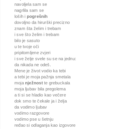
navoljela sam se
nagrlila sam se
loših i 
pogrešnih
dovoljno da hirurški precizno
znam šta želim i trebam
i sve što želim i trebam
bilo je sasuto
u te tvoje oči
pripitomljene zvjeri
i sve želje svele su se na jednu:
da nikada ne odeš.
Mene je život vodio ka tebi
a tebi je moja pažnja smetala
moja 
nježnost
 te grebuckala
moja ljubav bila pregolema
a ti si se hladio kao večere
dok smo te čekale ja i želja
da vodimo ljubav
vodimo razgovore
vodimo pse u šetnju 
ređao si odlaganja kao izgovore