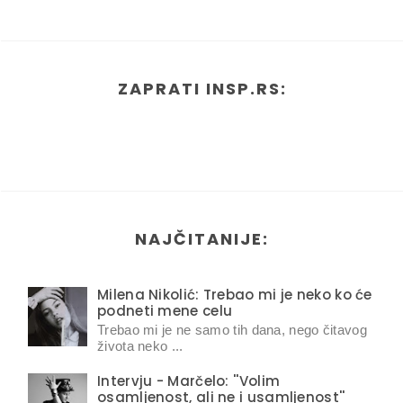
ZAPRATI INSP.RS:
NAJČITANIJE:
Milena Nikolić: Trebao mi je neko ko će
podneti mene celu
Trebao mi je ne samo tih dana, nego čitavog
života neko ...
Intervju - Marčelo: ''Volim
osamljenost, ali ne i usamljenost''