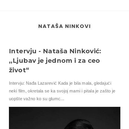
NATAŠA NINKOVI
Intervju - Nataša Ninković:
,,Ljubav je jednom i za ceo
život“
Intervju: Nađa Lazarević Kada je bila mala, gledajući
neki film, okretala se ka svojoj mami i pitala je zašto je
uopšte važno ko su glumc...