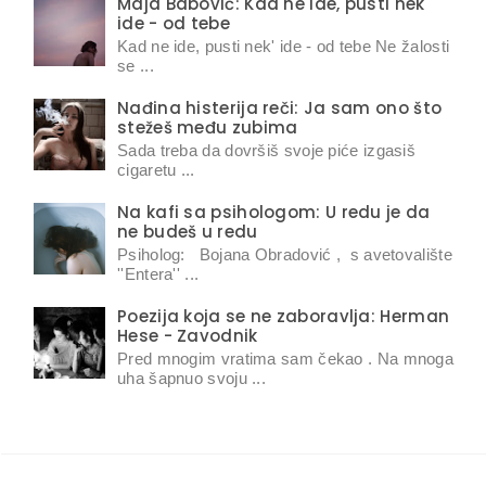
Maja Babović: Kad ne ide, pusti nek'
ide - od tebe
Kad ne ide, pusti nek' ide - od tebe Ne žalosti
se ...
Nađina histerija reči: Ja sam ono što
stežeš među zubima
Sada treba da dovršiš svoje piće izgasiš
cigaretu ...
Na kafi sa psihologom: U redu je da
ne budeš u redu
Psiholog: Bojana Obradović , s avetovalište
''Entera'' ...
Poezija koja se ne zaboravlja: Herman
Hese - Zavodnik
Pred mnogim vratima sam čekao . Na mnoga
uha šapnuo svoju ...