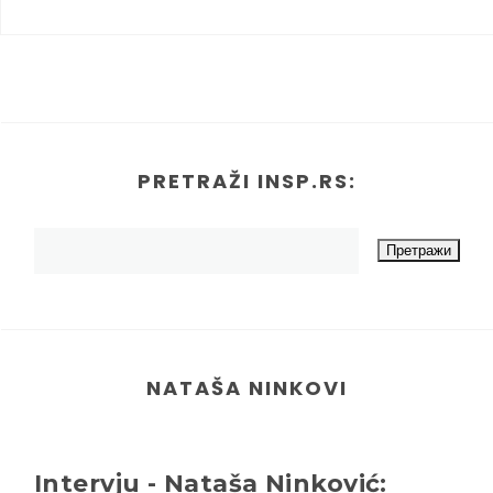
PRETRAŽI INSP.RS:
NATAŠA NINKOVI
Intervju - Nataša Ninković: