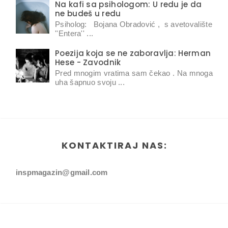
Na kafi sa psihologom: U redu je da
ne budeš u redu
Psiholog: Bojana Obradović , s avetovalište
''Entera'' ...
Poezija koja se ne zaboravlja: Herman
Hese - Zavodnik
Pred mnogim vratima sam čekao . Na mnoga
uha šapnuo svoju ...
KONTAKTIRAJ NAS:
inspmagazin@gmail.com