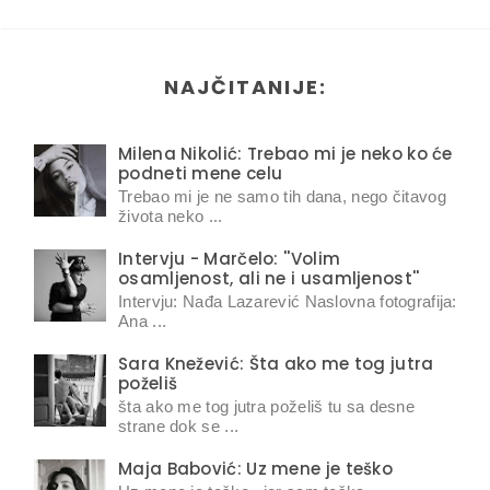
NAJČITANIJE:
Milena Nikolić: Trebao mi je neko ko će
podneti mene celu
Trebao mi je ne samo tih dana, nego čitavog
života neko ...
Intervju - Marčelo: ''Volim
osamljenost, ali ne i usamljenost''
Intervju: Nađa Lazarević Naslovna fotografija:
Ana ...
Sara Knežević: Šta ako me tog jutra
poželiš
šta ako me tog jutra poželiš tu sa desne
strane dok se ...
Maja Babović: Uz mene je teško