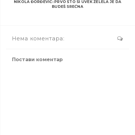
NIKOLA ĐORĐEVIĆ: PRVO ŠTO SI UVEK ŽELELA JE DA
BUDEŠ SREĆNA
Нема коментара:
Постави коментар