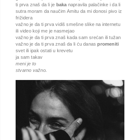
ti prva znaš da li je
baka
napravila palačinke i da li
sutra moram da naučim Amitu da mi donosi pivo iz
frižidera
važno je da ti prva vidiš smešne slike na internetu
ili video koji me je nasmejao
važno je da ti prva znaš kada sam srećan ili tužan
važno je da ti prva znaš da li ću danas
promeniti
svet ili ipak ostati u krevetu
ja sam takav
meni je to
stvarno važno.