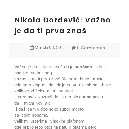
Nikola Đorđević: Važno
je da ti prva znaš
March
02
,
2021
0 Comments
Važno je da ti ujutru znaš da je
sunčano
ili da je
pao iznenadni sneg
važno je da ti prva znaš šta sam danas uradio
gde sam klopao i da i dalje ne volim sok od jabuke
koliko god želeo da mi se svidi
ti prva uvek saznaš da li sam bio car na poslu
da li imam novi
vic
ili da li sam video neko super mesto
sa lepim sobama
velikim lusterima i visokim plafonom
gde bi bilo lepo otići na kafu ili plazma šejk