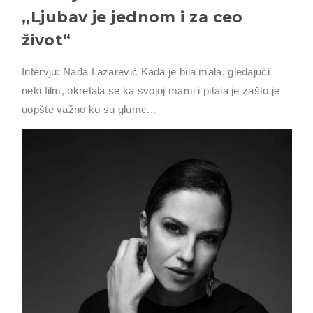
,,Ljubav je jednom i za ceo
život“
Intervju: Nađa Lazarević Kada je bila mala, gledajući
neki film, okretala se ka svojoj mami i pitala je zašto je
uopšte važno ko su glumc...