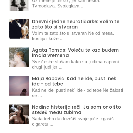
Uz mene je teško , jer sam teška.
Tvrdoglava. Svojeglava ...
Dnevnik jedne neurotičarke: Volim te
zato što si stvaran
Volim te zato što si stvaran Ne od mesa,
kostiju i kože ...
Agata Tomas: Voleću te kad budem
imala vremena
Sve česće slušam kako su ljudima naporni
drugi ljudi jer ...
Maja Babović: Kad ne ide, pusti nek'
ide - od tebe
Kad ne ide, pusti nek' ide - od tebe Ne žalosti
se ...
Nađina histerija reči: Ja sam ono što
stežeš među zubima
Sada treba da dovršiš svoje piće izgasiš
cigaretu ...