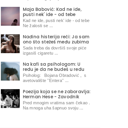
Maja Babović: Kad ne ide,
pusti nek' ide - od tebe
Kad ne ide, pusti nek' ide - od tebe
Ne žalosti se ...
Nađina histerija reči: Ja sam
ono što stežeš među zubima
Sada treba da dovršiš svoje piće
izgasiš cigaretu ...
Na kafi sa psihologom: U
redu je da ne budeš u redu
Psiholog: Bojana Obradović , s
avetovalište ''Entera'' ...
Poezija koja se ne zaboravlja:
Herman Hese - Zavodnik
Pred mnogim vratima sam čekao .
Na mnoga uha šapnuo svoju ...