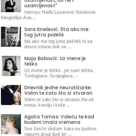
osamljenost, ali ne i
usamljenost''
Intervju: Nađa Lazarević Naslovna
fotografija: Ana ...
Sara Knežević: Šta ako me
tog jutra poželiš
šta ako me tog jutra poželiš tu sa
desne strane dok se ...
Maja Babović: Uz mene je
teško
Uz mene je teško , jer sam teška.
Tvrdoglava. Svojeglava ...
Dnevnik jedne neurotičarke:
Volim te zato što si stvaran
Volim te zato što si stvaran Ne od
mesa, kostiju i kože ...
Agata Tomas: Voleću te kad
budem imala vremena
Sve česće slušam kako su ljudima
naporni drugi ljudi jer ...