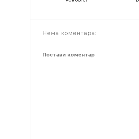
PORODICI
D
Нема коментара:
Постави коментар