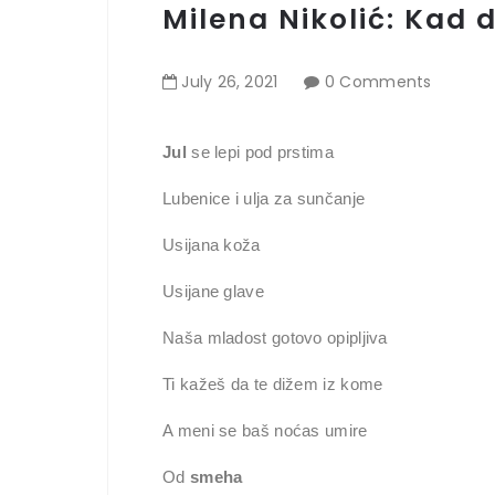
Milena Nikolić: Kad d
July
26
,
2021
0 Comments
Jul
se lepi pod prstima
Lubenice i ulja za sunčanje
Usijana koža
Usijane glave
Naša mladost gotovo opipljiva
Ti kažeš da te dižem iz kome
A meni se baš noćas umire
Od
smeha