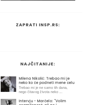
ZAPRATI INSP.RS:
NAJČITANIJE:
Milena Nikolić: Trebao mi je
neko ko će podneti mene celu
Trebao mi je ne samo tih dana,
nego čitavog života neko ...
Intervju - Marčelo: ''Volim