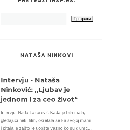
PRETRAŽI INSP.RS:
NATAŠA NINKOVI
Intervju - Nataša
Ninković: ,,Ljubav je
jednom i za ceo život“
Intervju: Nađa Lazarević Kada je bila mala,
gledajući neki film, okretala se ka svojoj mami
i pitala je zašto je uopšte važno ko su glumc...