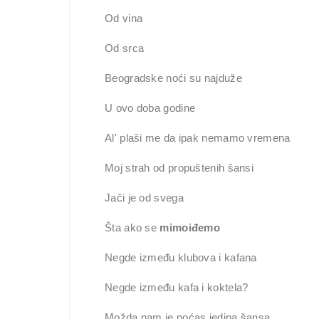
Od vina
Od srca
Beogradske noći su najduže
U ovo doba godine
Al' plaši me da ipak nemamo vremena
Moj strah od propuštenih šansi
Jači je od svega
Šta ako se
mimoiđemo
Negde između klubova i kafana
Negde između kafa i koktela?
Možda nam je noćas jedina šansa