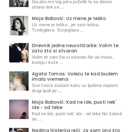
šta ako me tog jutra poželiš tu sa desne
strane dok se ...
Maja Babović: Uz mene je teško
Uz mene je teško , jer sam teška.
Tvrdoglava. Svojeglava ...
Dnevnik jedne neurotičarke: Volim te
zato što si stvaran
Volim te zato što si stvaran Ne od mesa,
kostiju i kože ...
Agata Tomas: Voleću te kad budem
imala vremena
Sve česće slušam kako su ljudima naporni
drugi ljudi jer ...
Maja Babović: Kad ne ide, pusti nek'
ide - od tebe
Kad ne ide, pusti nek' ide - od tebe Ne žalosti
se ...
Nađina histerija reči: Ja sam ono što