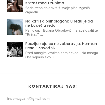
stežeš među zubima
Sada treba da dovršiš svoje piće izgasiš
cigaretu ...
Na kafi sa psihologom: U redu je da
ne budeš u redu
Psiholog: Bojana Obradović , s avetovalište
''Entera'' ...
Poezija koja se ne zaboravlja: Herman
Hese - Zavodnik
Pred mnogim vratima sam čekao . Na mnoga
uha šapnuo svoju ...
KONTAKTIRAJ NAS:
inspmagazin@gmail.com