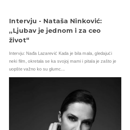
Intervju - Nataša Ninković:
,,Ljubav je jednom i za ceo
život“
Intervju: Nađa Lazarević Kada je bila mala, gledajući
neki film, okretala se ka svojoj mami i pitala je zašto je
uopšte važno ko su glumc...