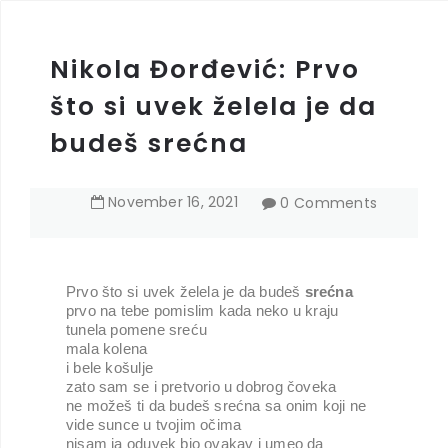
Nikola Đorđević: Prvo
što si uvek želela je da
budeš srećna
November
16
,
2021
0 Comments
Prvo što si uvek želela je da budeš 
srećna
prvo na tebe pomislim kada neko u kraju 
tunela pomene sreću
mala kolena
i bele košulje
zato sam se i pretvorio u dobrog čoveka
ne možeš ti da budeš srećna sa onim koji ne 
vide sunce u tvojim očima
nisam ja oduvek bio ovakav i umeo da 