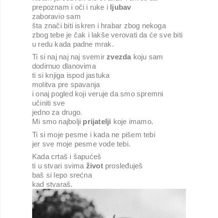
prepoznam i oči i ruke i 
ljubav
zaboravio sam 
šta znači biti iskren i hrabar zbog nekoga
zbog tebe je čak i lakše verovati da će sve biti 
u redu kada padne mrak.
Ti si naj naj naj svemir 
zvezda
 koju sam 
dodirnuo dlanovima
ti si knjiga ispod jastuka
molitva pre spavanja
i onaj pogled koji veruje da smo spremni
učiniti sve
jedno za drugo.
Mi smo najbolji 
prijatelji
 koje imamo.
Ti si moje pesme i kada ne pišem tebi
jer sve moje pesme vode tebi.
Kada crtaš i šapućeš
ti u stvari svima 
život
 prosleđuješ
baš si lepo srećna 
kad stvaraš.