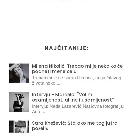
NAJČITANIJE:
Milena Nikolić: Trebao mi je neko ko će
podneti mene celu
Trebao mi je ne samo tih dana, nego čitavog
života neko ...
Intervju - Marčelo: ''Volim
osamljenost, ali ne i usamljenost''
Intervju: Nađa Lazarević Naslovna fotografija:
Ana ...
Sara Knežević: Šta ako me tog jutra
poželiš